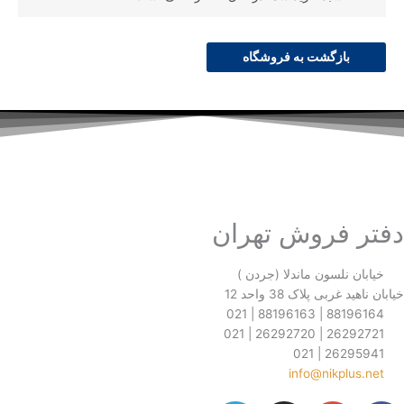
s
ازگشت به فروشگاه
فروش تهران
نلسون ماندلا (جردن )
ی پلاک 38 واحد 12
88196164 
26292721 
26295
info@nikp