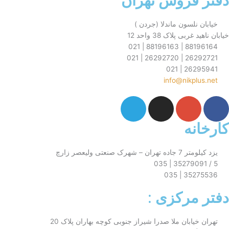
فروش تهران
نلسون ماندلا (جردن )
ی پلاک 38 واحد 12
88196164 
26292721 
26295
info@nikp
T
I
G
e
n
o
l
s
o
نه
e
t
g
g
a
l
رک صنعتی ولیعصر زارچ
r
g
e
a
r
-
35275
m
a
p
مرکزی :
m
l
u
یابان ملا صدرا شیراز جنوبی کوچه بهاران پلاک 20