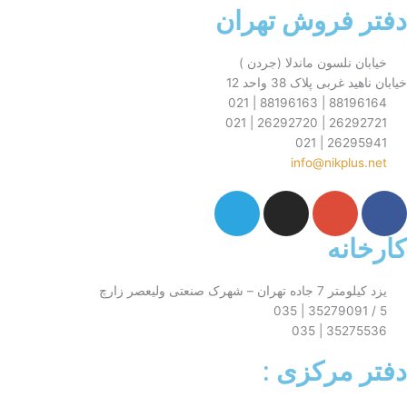
فروش تهران
نلسون ماندلا (جردن )
ی پلاک 38 واحد 12
88196164 
26292721 
26295
info@nikp
T
I
G
e
n
o
l
s
o
نه
e
t
g
g
a
l
رک صنعتی ولیعصر زارچ
r
g
e
a
r
-
35275
m
a
p
مرکزی :
m
l
u