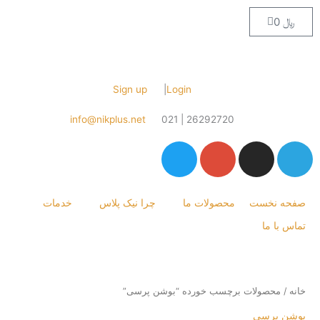
Cart
Sign up
|
Login
info@nikplus.net
26292720 | 021
T
G
I
w
o
n
i
o
s
t
g
t
نخست
محصولات ما
چرا نیک پلاس
خدمات
t
l
a
 ما
e
e
g
r
-
r
p
a
l
m
حصولات برچسب خورده “بوشن پرسی”
u
رسی