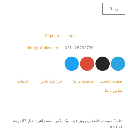
Cart
Sign up
|
Login
info@nikplus.net
26292720 | 021
نخست
محصولات ما
چرا نیک پلاس
خدمات
 ما
Price
range:
﷼ 716,000
ستم فاضلابی پوش فیت نیک پلاس
/ سه راهی تبدیل 87 درجه
through