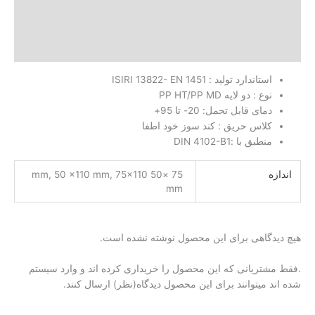
 بیشتر
)
ستاندارد تولید : ISIRI 13822- EN 1451
وع : دو لایه PP HT/PP MD
مای قابل تحمل: 20- تا 95+
لاس حریق : کند سوز خود اطفا
نطبق با :DIN 4102-B1
75 ×50 mm, 50 ×110 mm, 75×110
mm
گاهی برای این محصول نوشته نشده است.
تریانی که این محصول را خریداری کرده اند و وارد سیستم
 میتوانند برای این محصول دیدگاه(نظر) ارسال کنند.