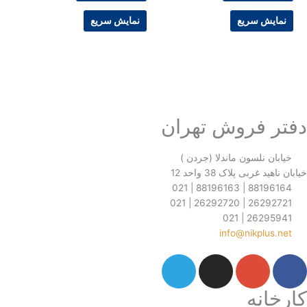
options
options
may
may
 سریع
نمایش سریع
be
be
chosen
chosen
on
on
the
the
product
product
page
page
فروش تهران
نلسون ماندلا (جردن )
ی پلاک 38 واحد 12
88196164 
26292721 
26295
info@nikp
نه