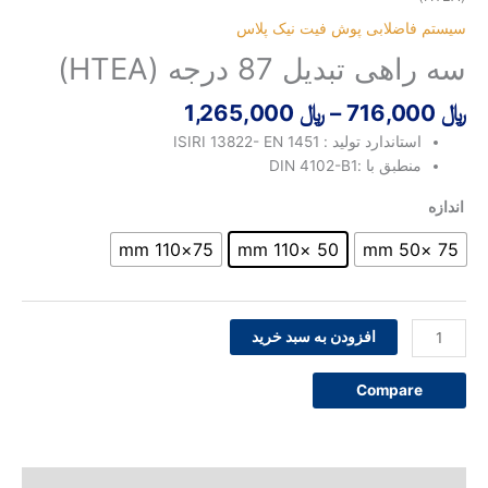
﷼ 1,265,000
فاضلابی پوش فیت نیک پلاس
(HT
 تبدیل 87 درجه (HTEA)
–
﷼
1,265,000
ستاندارد تولید : ISIRI 13822- EN 1451
نطبق با :DIN 4102-B1
75×110 mm
50 ×110 mm
افزودن به سبد خرید
Compar
ت