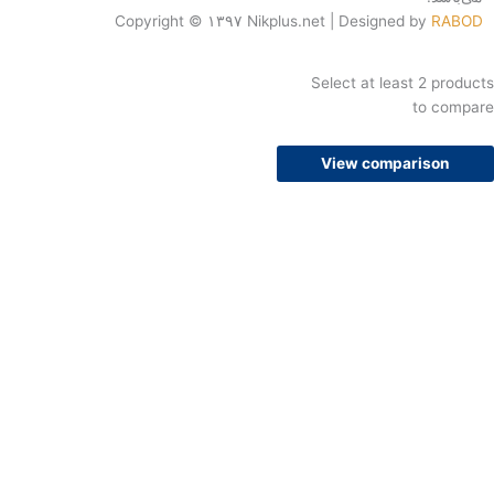
Copyright © ۱۳۹۷ Nikplus.net | Designed b
Select at least 
t
View compari