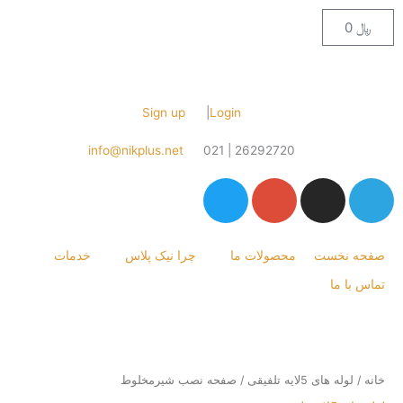
Cart
Sign up
|
Login
info@nikplus.net
26292720 | 021
T
G
I
w
o
n
i
o
s
t
g
t
نخست
محصولات ما
چرا نیک پلاس
خدمات
t
l
a
 ما
e
e
g
r
-
r
p
a
l
m
وط
ه های 5لایه تلفیقی
/ صفحه نصب شیرمخلوط
u