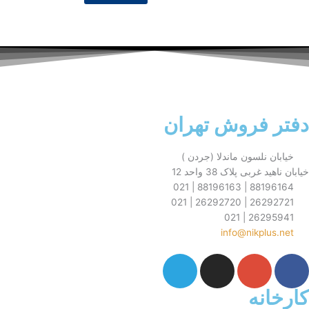
chosen
chosen
on
on
the
the
product
product
page
page
فروش تهران
نلسون ماندلا (جردن )
ی پلاک 38 واحد 12
88196164 
26292721 
26295
info@nikp
T
I
G
e
n
o
l
s
o
نه