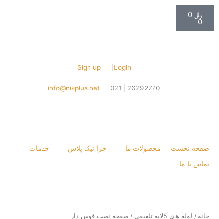
Sign up
|
Login
info@nikplus.net
26292720 | 021
T
G
I
w
o
n
نخست
محصولات ما
چرا نیک پلاس
خدمات
i
o
s
 ما
t
g
t
t
l
a
ه های 5لایه تلفیقی
/ صفحه نصب قوس دار