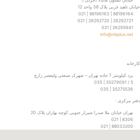
نلسون ماندلا (جردن )
ی پلاک 38 واحد 12
88196164 
26292721 
26295
info@nikp
T
I
G
e
n
o
رک صنعتی ولیعصر زارچ
l
s
o
35275
e
t
g
 :
g
a
l
یابان ملا صدرا شیراز جنوبی کوچه بهاران پلاک 20
r
g
e
88033